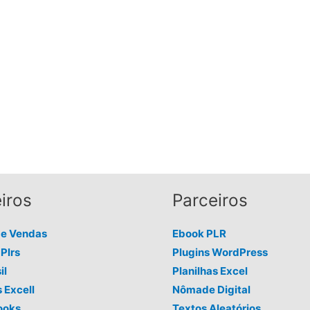
iros
Parceiros
de Vendas
Ebook PLR
Plrs
Plugins WordPress
il
Planilhas Excel
s Excell
Nômade Digital
ooks
Textos Aleatórios