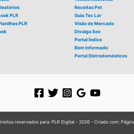
leatórios
Receitas Pet
book PLR
Guia Tec Lar
Planilhas PLR
Visão de Mercado
ook
Divulga Seo
Portal Índice
Bem Informado
Portal Eletrodomésticos
ireitos reservados para: PLR Digital - 2026 - Criado com:
Págin