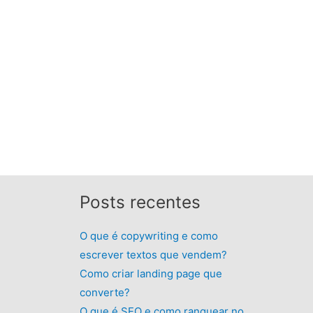
Posts recentes
O que é copywriting e como
escrever textos que vendem?
Como criar landing page que
converte?
O que é SEO e como ranquear no