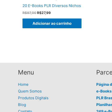
20 E-Books PLR Diversos Nichos
O
O
R$
97,00
R$
27,99
preço
preço
original
atual
Adicionar ao carrinho
era:
é:
R$97,00.
R$27,99.
Menu
Parce
Home
Página 
Quem Somos
e-Books 
Produtos Digitais
PLR Bras
Blog
Planilha
Contato
249 e-B