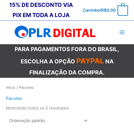
Ir
15% DE DESCONTO VIA
0
Carrinho/
R$
0,00
para
PIX EM TODA A LOJA
o
conteúdo
PARA PAGAMENTOS FORA DO BRASIL,
PAYPAL
ESCOLHA A OPÇÃO
NA
FINALIZAÇÃO DA COMPRA.
Início
/ Pacotes
Pacotes
Mostrando todos os 5 resultados