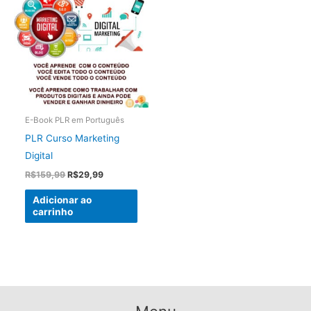
E-Book PLR em Português
PLR Curso Marketing
Digital
O
O
R$
159,99
R$
29,99
preço
preço
original
atual
Adicionar ao
era:
é:
carrinho
R$159,99.
R$29,99.