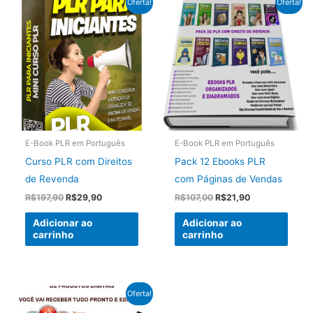
Oferta!
Oferta!
E-Book PLR em Português
E-Book PLR em Português
Curso PLR com Direitos
Pack 12 Ebooks PLR
de Revenda
com Páginas de Vendas
O
O
O
O
R$
197,90
R$
29,90
R$
107,00
R$
21,90
preço
preço
preço
preço
original
atual
original
atual
Adicionar ao
Adicionar ao
era:
é:
era:
é:
carrinho
carrinho
R$197,90.
R$29,90.
R$107,00.
R$21,90.
Oferta!