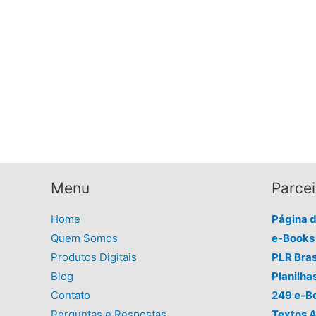
Menu
Parcei
Home
Página 
Quem Somos
e-Books 
Produtos Digitais
PLR Bras
Blog
Planilha
Contato
249 e-B
Perguntas e Respostas
Textos A