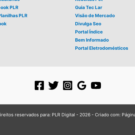
book PLR
Guia Tec Lar
Planilhas PLR
Visão de Mercado
ook
Divulga Seo
Portal Índice
Bem Informado
Portal Eletrodomésticos
ireitos reservados para: PLR Digital - 2026 - Criado com:
Págin