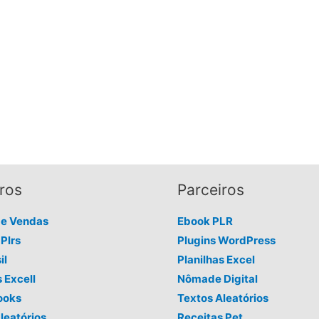
ros
Parceiros
de Vendas
Ebook PLR
Plrs
Plugins WordPress
il
Planilhas Excel
s Excell
Nômade Digital
ooks
Textos Aleatórios
leatórios
Receitas Pet