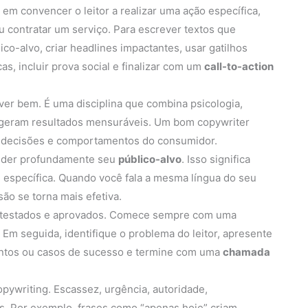
 em convencer o leitor a realizar uma ação específica,
 contratar um serviço. Para escrever textos que
o-alvo, criar headlines impactantes, usar gatilhos
as, incluir prova social e finalizar com um
call-to-action
er bem. É uma disciplina que combina psicologia,
 geram resultados mensuráveis. Um bom copywriter
ar decisões e comportamentos do consumidor.
ender profundamente seu
público-alvo
. Isso significa
 específica. Quando você fala a mesma língua do seu
ão se torna mais efetiva.
os testados e aprovados. Comece sempre com uma
Em seguida, identifique o problema do leitor, apresente
entos ou casos de sucesso e termine com uma
chamada
pywriting. Escassez, urgência, autoridade,
is. Por exemplo, frases como “apenas hoje” criam