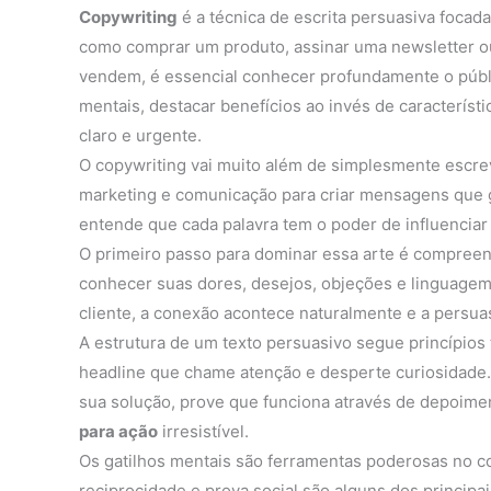
Copywriting
é a técnica de escrita persuasiva focada
como comprar um produto, assinar uma newsletter ou
vendem, é essencial conhecer profundamente o públic
mentais, destacar benefícios ao invés de característic
claro e urgente.
O copywriting vai muito além de simplesmente escrev
marketing e comunicação para criar mensagens que
entende que cada palavra tem o poder de influenci
O primeiro passo para dominar essa arte é compre
conhecer suas dores, desejos, objeções e linguagem
cliente, a conexão acontece naturalmente e a persuas
A estrutura de um texto persuasivo segue princípi
headline que chame atenção e desperte curiosidade. 
sua solução, prove que funciona através de depoim
para ação
irresistível.
Os gatilhos mentais são ferramentas poderosas no co
reciprocidade e prova social são alguns dos principa