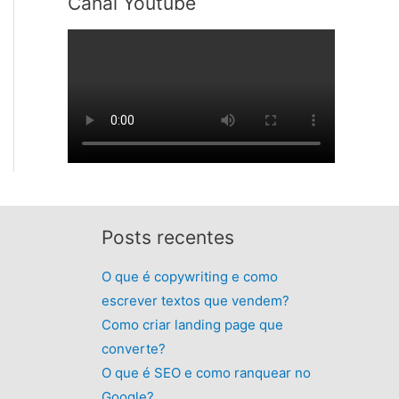
Canal Youtube
ç
ç
i
u
o
o
g
a
o
a
i
l
r
t
n
é
i
u
a
:
g
a
l
R
i
l
e
$
n
é
r
2
a
:
a
5
l
R
:
,
e
$
R
9
r
1
$
9
Posts recentes
a
9
6
.
:
,
5
O que é copywriting e como
R
9
,
$
9
escrever textos que vendem?
0
5
.
Como criar landing page que
0
9
.
converte?
,
O que é SEO e como ranquear no
9
9
Google?