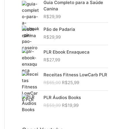
Guia Completo para a Saúde
Canina
R$
29,99
Pão de Padaria
R$
29,99
PLR Ebook Enxaqueca
R$
27,99
Receitas Fitness LowCarb PLR
O
O
R$
65,00
R$
25,99
p
p
r
r
PLR Áudios Books
e
e
O
O
R$
59,99
R$
19,99
ç
ç
p
p
o
o
r
r
o
a
e
e
r
t