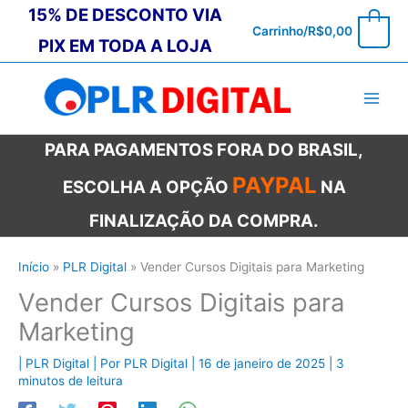
Ir
15% DE DESCONTO VIA
0
Carrinho/
R$
0,00
para
PIX EM TODA A LOJA
o
conteúdo
PARA PAGAMENTOS FORA DO BRASIL,
PAYPAL
ESCOLHA A OPÇÃO
NA
FINALIZAÇÃO DA COMPRA.
Início
PLR Digital
Vender Cursos Digitais para Marketing
Vender Cursos Digitais para
Marketing
|
PLR Digital
| Por
PLR Digital
|
16 de janeiro de 2025
|
3
minutos de leitura