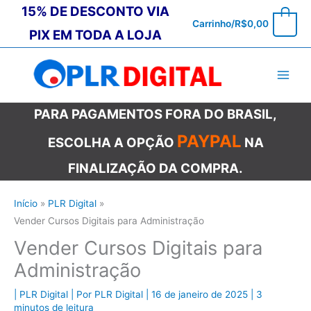
Ir
15% DE DESCONTO VIA
0
Carrinho/
R$
0,00
para
PIX EM TODA A LOJA
o
conteúdo
PARA PAGAMENTOS FORA DO BRASIL,
PAYPAL
ESCOLHA A OPÇÃO
NA
FINALIZAÇÃO DA COMPRA.
Início
PLR Digital
Vender Cursos Digitais para Administração
Vender Cursos Digitais para
Administração
|
PLR Digital
| Por
PLR Digital
|
16 de janeiro de 2025
|
3
minutos de leitura