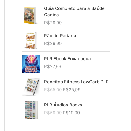
Guia Completo para a Saúde
Canina
R$
29,99
Pão de Padaria
R$
29,99
PLR Ebook Enxaqueca
R$
27,99
Receitas Fitness LowCarb PLR
O
O
R$
65,00
R$
25,99
p
p
r
r
PLR Áudios Books
e
e
O
O
R$
59,99
R$
19,99
ç
ç
p
p
o
o
r
r
o
a