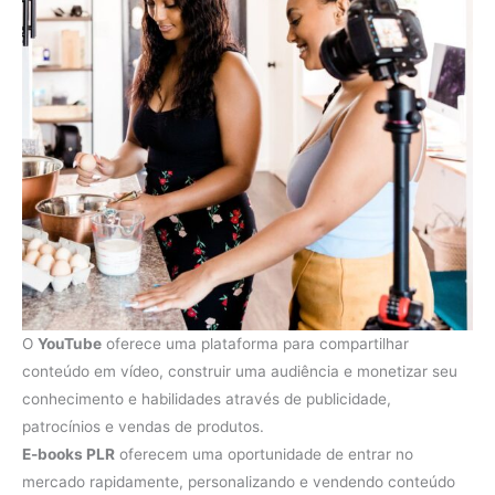
O
YouTube
oferece uma plataforma para compartilhar
conteúdo em vídeo, construir uma audiência e monetizar seu
conhecimento e habilidades através de publicidade,
patrocínios e vendas de produtos.
E-books PLR
oferecem uma oportunidade de entrar no
mercado rapidamente, personalizando e vendendo conteúdo