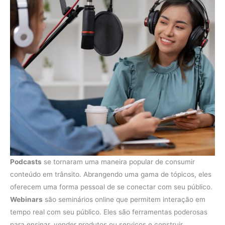
Podcasts
se tornaram uma maneira popular de consumir
conteúdo em trânsito. Abrangendo uma gama de tópicos, eles
oferecem uma forma pessoal de se conectar com seu público.
Webinars
são seminários online que permitem interação em
tempo real com seu público. Eles são ferramentas poderosas
para ensinar, vender produtos ou serviços e construir