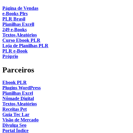
Página de Vendas
e-Books Plrs
PLR Brasil
Planilhas Excell
249 e-Books
Textos Aleatórios
Curso Ebook PLR
Loja de Planilhas PLR
PLR e-Book
Próprio
Parceiros
Ebook PLR
Plugins WordPress
Planilhas Excel
Nômade Digital
Textos Aleatórios
Receitas Pet
Guia Tec Lar
Visão de Mercado
Divulga Seo
Portal Índice