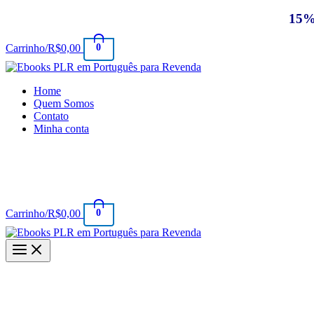
Ir
15%
para
o
0
Carrinho/
R$
0,00
conteúdo
Home
Quem Somos
Contato
Minha conta
PARA PAGAMENTOS FORA DO B
0
Carrinho/
R$
0,00
PARA PAGAMENTOS FORA 