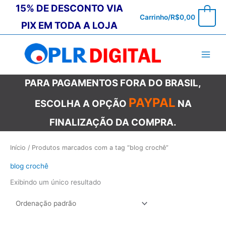
Ir
15% DE DESCONTO VIA
0
Carrinho/
R$
0,00
para
PIX EM TODA A LOJA
o
conteúdo
PARA PAGAMENTOS FORA DO BRASIL,
PAYPAL
ESCOLHA A OPÇÃO
NA
FINALIZAÇÃO DA COMPRA.
Início
/ Produtos marcados com a tag “blog crochê”
blog crochê
Exibindo um único resultado