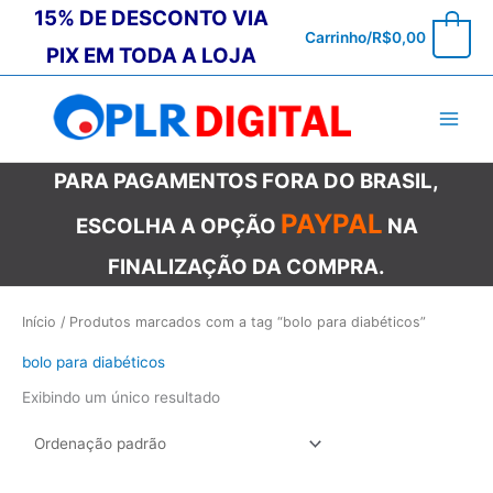
Ir
15% DE DESCONTO VIA
0
Carrinho/
R$
0,00
para
PIX EM TODA A LOJA
o
conteúdo
PARA PAGAMENTOS FORA DO BRASIL,
PAYPAL
ESCOLHA A OPÇÃO
NA
FINALIZAÇÃO DA COMPRA.
Início
/ Produtos marcados com a tag “bolo para diabéticos”
bolo para diabéticos
Exibindo um único resultado