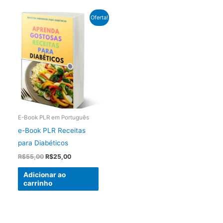
Oferta!
E-Book PLR em Português
e-Book PLR Receitas
para Diabéticos
O
O
R$
55,00
R$
25,00
preço
preço
original
atual
Adicionar ao
era:
é:
carrinho
R$55,00.
R$25,00.