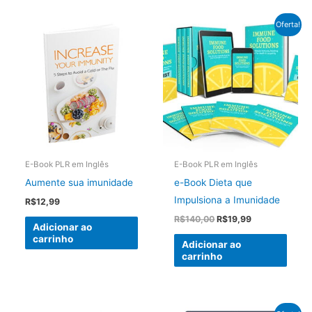
Oferta!
E-Book PLR em Inglês
E-Book PLR em Inglês
Aumente sua imunidade
e-Book Dieta que
Impulsiona a Imunidade
R$
12,99
O
O
R$
140,00
R$
19,99
Adicionar ao
preço
preço
carrinho
original
atual
Adicionar ao
era:
é:
carrinho
R$140,00.
R$19,99.