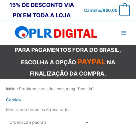
Ir
15% DE DESCONTO VIA
0
Carrinho/
R$
0,00
para
PIX EM TODA A LOJA
o
conteúdo
PARA PAGAMENTOS FORA DO BRASIL,
PAYPAL
ESCOLHA A OPÇÃO
NA
FINALIZAÇÃO DA COMPRA.
Início
/ Produtos marcados com a tag “Comida”
Comida
Mostrando todos os 6 resultados