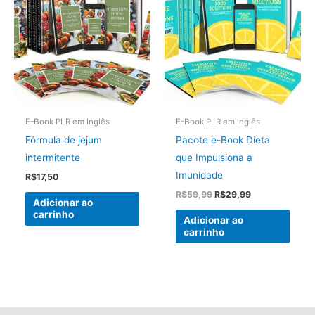
E-Book PLR em Inglês
E-Book PLR em Inglês
Fórmula de jejum
Pacote e-Book Dieta
intermitente
que Impulsiona a
Imunidade
R$
17,50
O
O
R$
59,99
R$
29,99
Adicionar ao
preço
preço
carrinho
original
atual
Adicionar ao
era:
é:
carrinho
R$59,99.
R$29,99.