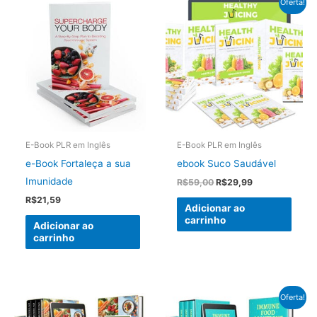
Oferta!
E-Book PLR em Inglês
E-Book PLR em Inglês
e-Book Fortaleça a sua
ebook Suco Saudável
Imunidade
O
O
R$
59,00
R$
29,99
preço
preço
R$
21,59
original
atual
Adicionar ao
era:
é:
carrinho
Adicionar ao
R$59,00.
R$29,99.
carrinho
Oferta!