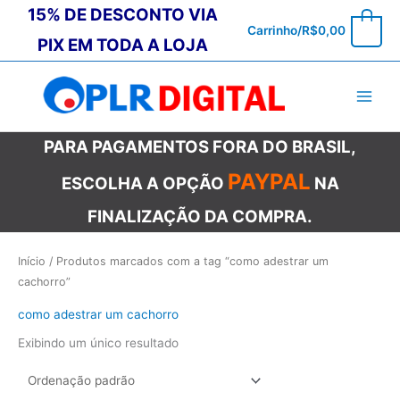
Ir
15% DE DESCONTO VIA
0
Carrinho/
R$
0,00
para
PIX EM TODA A LOJA
o
conteúdo
PARA PAGAMENTOS FORA DO BRASIL,
PAYPAL
ESCOLHA A OPÇÃO
NA
FINALIZAÇÃO DA COMPRA.
Início
/ Produtos marcados com a tag “como adestrar um
cachorro”
como adestrar um cachorro
Exibindo um único resultado