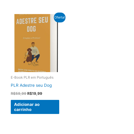
Oferta!
E-Book PLR em Português
PLR Adestre seu Dog
O
O
R$
59,99
R$
19,99
preço
preço
original
atual
Adicionar ao
era:
é:
carrinho
R$59,99.
R$19,99.