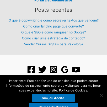
Portal Eletrodomésticos
Posts recentes
O que é copywriting e como escrever textos que vendem?
Como criar landing page que converte?
O que é SEO e como ranquear no Google?
Como criar uma estratégia de conteúdo?
Vender Cursos Digitais para Psicologia
Importante: Este site faz uso de cookies que podem conter
informações de rastreamento sobre os visitantes para melhorar
suas experiências no site. Política de Cookies.
Todos os direitos reservados para: PLR Digital - 2026 - Criado com:
Sim, eu Aceito.
Página de Venda
.