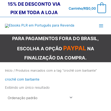
Ir
15% DE DESCONTO VIA
0
Carrinho/
R$
0,00
para
PIX EM TODA A LOJA
o
conteúdo
PARA PAGAMENTOS FORA DO BRASIL,
PAYPAL
ESCOLHA A OPÇÃO
NA
FINALIZAÇÃO DA COMPRA.
Início
/ Produtos marcados com a tag “crochê com barbante”
crochê com barbante
Exibindo um único resultado