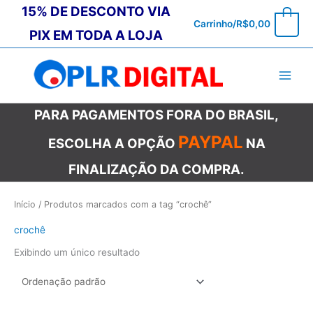
Ir
15% DE DESCONTO VIA
0
Carrinho/
R$
0,00
para
PIX EM TODA A LOJA
o
conteúdo
PARA PAGAMENTOS FORA DO BRASIL,
PAYPAL
ESCOLHA A OPÇÃO
NA
FINALIZAÇÃO DA COMPRA.
Início
/ Produtos marcados com a tag “crochê”
crochê
Exibindo um único resultado