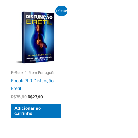
Oferta!
E-Book PLR em Português
Ebook PLR Disfunção
Erétil
O
O
R$
75,99
R$
27,99
preço
preço
original
atual
Adicionar ao
era:
é:
carrinho
R$75,99.
R$27,99.