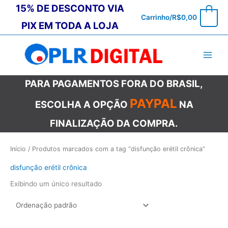
Ir
15% DE DESCONTO VIA
0
Carrinho/
R$
0,00
para
PIX EM TODA A LOJA
o
conteúdo
PARA PAGAMENTOS FORA DO BRASIL,
PAYPAL
ESCOLHA A OPÇÃO
NA
FINALIZAÇÃO DA COMPRA.
Início
/ Produtos marcados com a tag “disfunção erétil crônica”
disfunção erétil crônica
Exibindo um único resultado