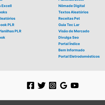
s Excell
Nômade Digital
ooks
Textos Aleatórios
leatórios
Receitas Pet
book PLR
Guia Tec Lar
Planilhas PLR
Visão de Mercado
ook
Divulga Seo
Portal Índice
Bem Informado
Portal Eletrodomésticos