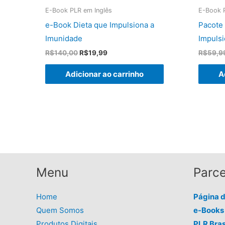
E-Book PLR em Inglês
E-Book 
e-Book Dieta que Impulsiona a
Pacote
Imunidade
Impuls
O
O
R$
140,00
R$
19,99
R$
59,9
preço
preço
original
atual
Adicionar ao carrinho
A
era:
é:
R$140,00.
R$19,99.
Menu
Parce
Home
Página 
Quem Somos
e-Books 
Produtos Digitais
PLR Bras