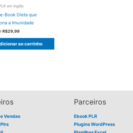
PLR em Inglês
 e-Book Dieta que
iona a Imunidade
O
O
9
R$
29,99
preço
preço
original
atual
dicionar ao carrinho
era:
é:
R$59,99.
R$29,99.
iros
Parceiros
de Vendas
Ebook PLR
Plrs
Plugins WordPress
il
Planilhas Excel