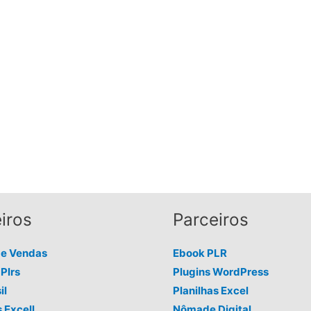
iros
Parceiros
de Vendas
Ebook PLR
Plrs
Plugins WordPress
il
Planilhas Excel
s Excell
Nômade Digital