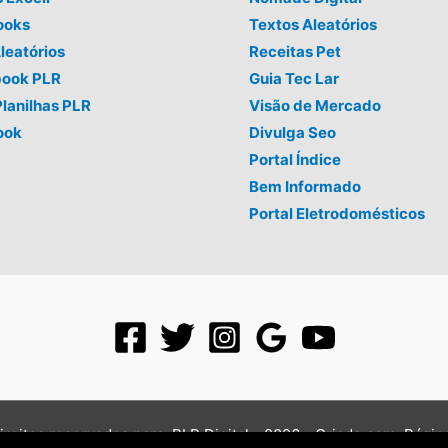
ooks
Textos Aleatórios
leatórios
Receitas Pet
book PLR
Guia Tec Lar
Planilhas PLR
Visão de Mercado
ook
Divulga Seo
Portal Índice
Bem Informado
Portal Eletrodomésticos
ireitos reservados para: PLR Digital - 2026 - Criado com:
Págin