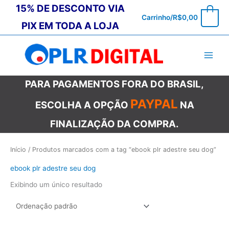
Ir
15% DE DESCONTO VIA
0
Carrinho/
R$
0,00
para
PIX EM TODA A LOJA
o
conteúdo
PARA PAGAMENTOS FORA DO BRASIL,
PAYPAL
ESCOLHA A OPÇÃO
NA
FINALIZAÇÃO DA COMPRA.
Início
/ Produtos marcados com a tag “ebook plr adestre seu dog”
ebook plr adestre seu dog
Exibindo um único resultado