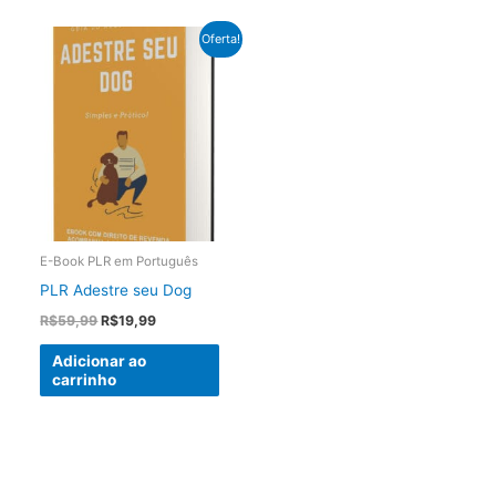
Oferta!
E-Book PLR em Português
PLR Adestre seu Dog
O
O
R$
59,99
R$
19,99
preço
preço
original
atual
Adicionar ao
era:
é:
carrinho
R$59,99.
R$19,99.