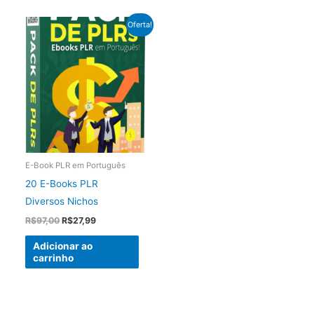
Oferta!
E-Book PLR em Português
20 E-Books PLR
Diversos Nichos
O
O
R$
97,00
R$
27,99
preço
preço
original
atual
Adicionar ao
era:
é:
carrinho
R$97,00.
R$27,99.