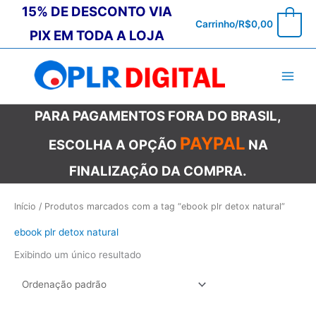
Ir
15% DE DESCONTO VIA
0
Carrinho/
R$
0,00
para
PIX EM TODA A LOJA
o
conteúdo
PARA PAGAMENTOS FORA DO BRASIL,
PAYPAL
ESCOLHA A OPÇÃO
NA
FINALIZAÇÃO DA COMPRA.
Início
/ Produtos marcados com a tag “ebook plr detox natural”
ebook plr detox natural
Exibindo um único resultado