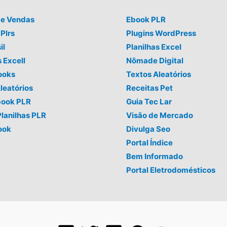
de Vendas
Ebook PLR
Plrs
Plugins WordPress
il
Planilhas Excel
s Excell
Nômade Digital
ooks
Textos Aleatórios
leatórios
Receitas Pet
book PLR
Guia Tec Lar
Planilhas PLR
Visão de Mercado
ook
Divulga Seo
Portal Índice
Bem Informado
Portal Eletrodomésticos