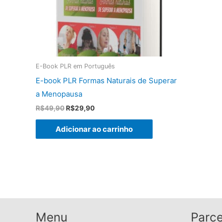
E-Book PLR em Português
E-book PLR Formas Naturais de Superar
a Menopausa
O
O
R$
49,90
R$
29,90
preço
preço
original
atual
Adicionar ao carrinho
era:
é:
R$49,90.
R$29,90.
Menu
Parce