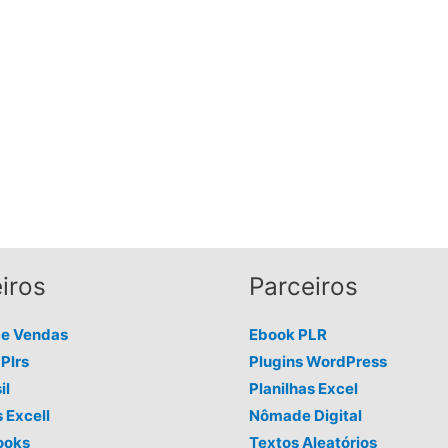
iros
Parceiros
de Vendas
Ebook PLR
Plrs
Plugins WordPress
il
Planilhas Excel
s Excell
Nômade Digital
ooks
Textos Aleatórios