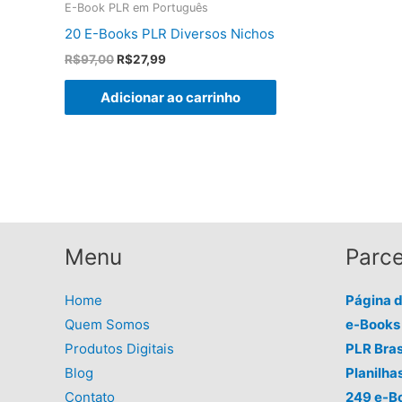
E-Book PLR em Português
20 E-Books PLR Diversos Nichos
O
O
R$
97,00
R$
27,99
preço
preço
original
atual
Adicionar ao carrinho
era:
é:
R$97,00.
R$27,99.
Menu
Parce
Home
Página 
Quem Somos
e-Books 
Produtos Digitais
PLR Bras
Blog
Planilha
Contato
249 e-B