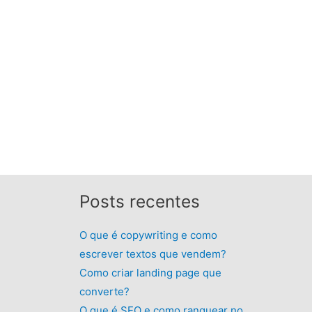
Posts recentes
O que é copywriting e como
escrever textos que vendem?
Como criar landing page que
converte?
O que é SEO e como ranquear no