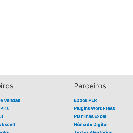
iros
Parceiros
de Vendas
Ebook PLR
Plrs
Plugins WordPress
il
Planilhas Excel
s Excell
Nômade Digital
ooks
Textos Aleatórios