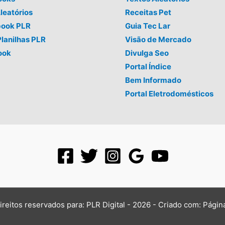
leatórios
Receitas Pet
book PLR
Guia Tec Lar
Planilhas PLR
Visão de Mercado
ook
Divulga Seo
Portal Índice
Bem Informado
Portal Eletrodomésticos
ireitos reservados para: PLR Digital - 2026 - Criado com:
Págin