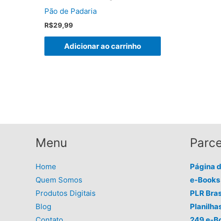
Pão de Padaria
R$
29,99
Adicionar ao carrinho
Menu
Parce
Home
Página 
Quem Somos
e-Books 
Produtos Digitais
PLR Bras
Blog
Planilha
Contato
249 e-B