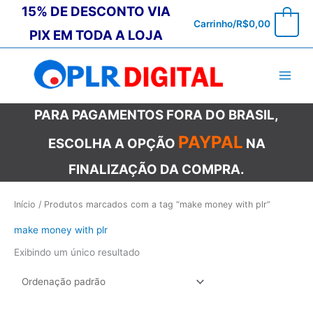
Ir
15% DE DESCONTO VIA
0
Carrinho/
R$
0,00
para
PIX EM TODA A LOJA
o
conteúdo
PARA PAGAMENTOS FORA DO BRASIL,
PAYPAL
ESCOLHA A OPÇÃO
NA
FINALIZAÇÃO DA COMPRA.
Início
/ Produtos marcados com a tag “make money with plr”
make money with plr
Exibindo um único resultado