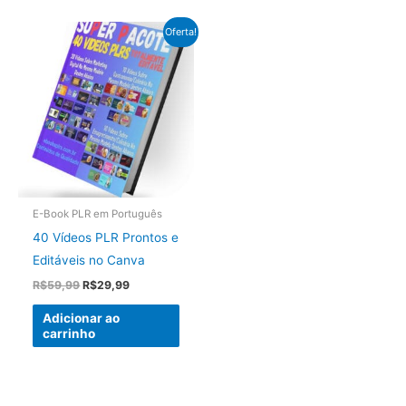
Oferta!
E-Book PLR em Português
40 Vídeos PLR Prontos e
Editáveis no Canva
O
O
R$
59,99
R$
29,99
preço
preço
original
atual
Adicionar ao
era:
é:
carrinho
R$59,99.
R$29,99.