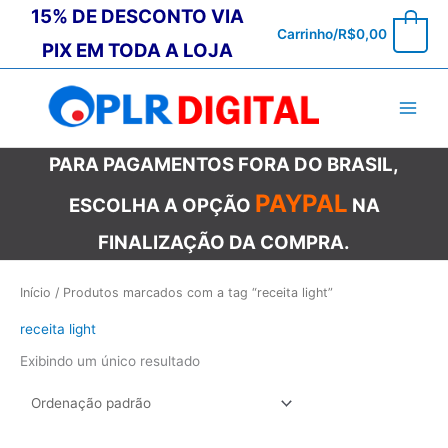
Ir
15% DE DESCONTO VIA
0
Carrinho/
R$
0,00
para
PIX EM TODA A LOJA
o
conteúdo
PARA PAGAMENTOS FORA DO BRASIL,
PAYPAL
ESCOLHA A OPÇÃO
NA
FINALIZAÇÃO DA COMPRA.
Início
/ Produtos marcados com a tag “receita light”
receita light
Exibindo um único resultado