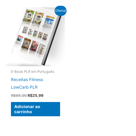
Oferta!
E-Book PLR em Português
Receitas Fitness
LowCarb PLR
O
O
R$
65,00
R$
25,99
preço
preço
original
atual
Adicionar ao
era:
é:
carrinho
R$65,00.
R$25,99.