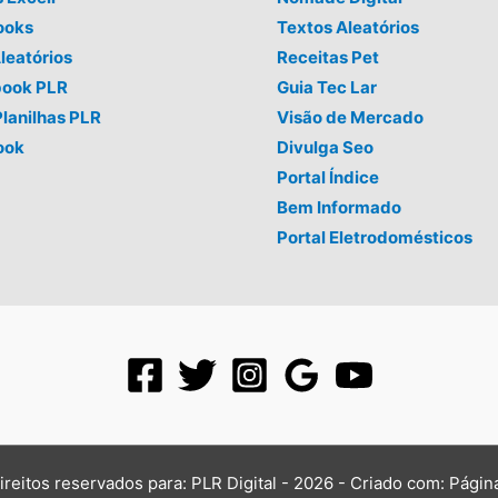
ooks
Textos Aleatórios
leatórios
Receitas Pet
book PLR
Guia Tec Lar
Planilhas PLR
Visão de Mercado
ook
Divulga Seo
Portal Índice
Bem Informado
Portal Eletrodomésticos
ireitos reservados para: PLR Digital - 2026 - Criado com:
Págin