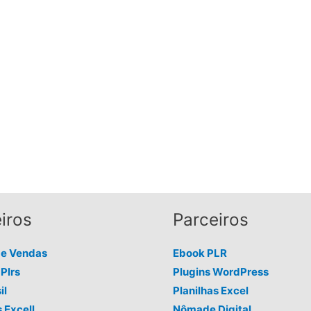
iros
Parceiros
de Vendas
Ebook PLR
Plrs
Plugins WordPress
il
Planilhas Excel
s Excell
Nômade Digital