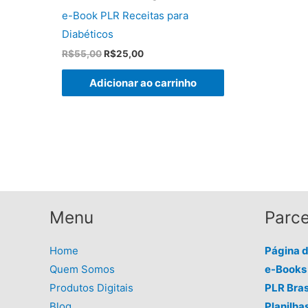
e-Book PLR Receitas para
Diabéticos
O
O
R$
55,00
R$
25,00
preço
preço
original
atual
Adicionar ao carrinho
era:
é:
R$55,00.
R$25,00.
Menu
Parce
Home
Página 
Quem Somos
e-Books 
Produtos Digitais
PLR Bras
Blog
Planilha