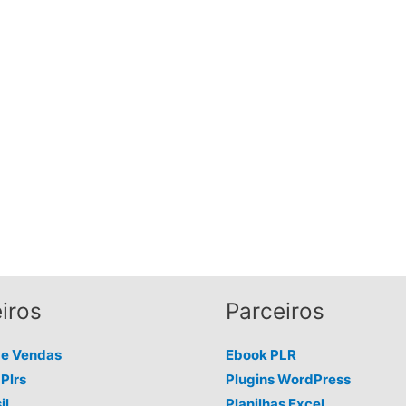
iros
Parceiros
de Vendas
Ebook PLR
Plrs
Plugins WordPress
il
Planilhas Excel