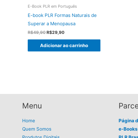
E-Book PLR em Português
E-book PLR Formas Naturais de
Superar a Menopausa
O
O
R$
49,90
R$
29,90
preço
preço
original
atual
Adicionar ao carrinho
era:
é:
R$49,90.
R$29,90.
Menu
Parce
Home
Página 
Quem Somos
e-Books 
Produtos Digitais
PLR Bras