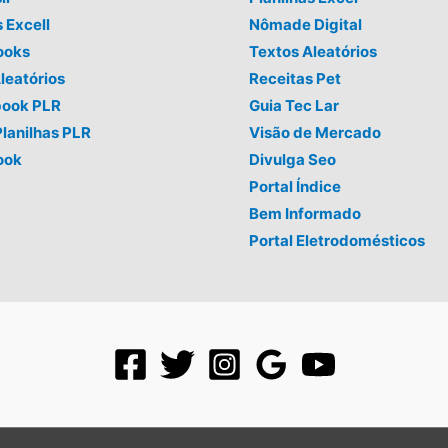
s Excell
Nômade Digital
ooks
Textos Aleatórios
leatórios
Receitas Pet
book PLR
Guia Tec Lar
Planilhas PLR
Visão de Mercado
ook
Divulga Seo
Portal Índice
Bem Informado
Portal Eletrodomésticos