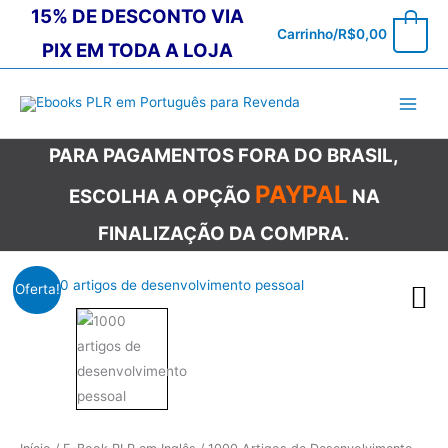
Ir
15% DE DESCONTO VIA
0
Carrinho/
R$
0,00
para
PIX EM TODA A LOJA
o
conteúdo
PARA PAGAMENTOS FORA DO BRASIL,
PAYPAL
ESCOLHA A OPÇÃO
NA
FINALIZAÇÃO DA COMPRA.
Oferta!