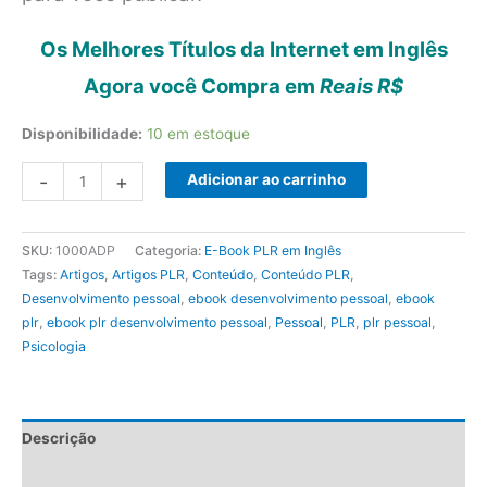
Os Melhores Títulos da Internet em Inglês
Agora você Compra em
Reais R$
Disponibilidade:
10 em estoque
1000
-
+
Adicionar ao carrinho
Artigos
de
SKU:
1000ADP
Categoria:
E-Book PLR em Inglês
Desenvolvimento
Tags:
Artigos
,
Artigos PLR
,
Conteúdo
,
Conteúdo PLR
,
Pessoal
Desenvolvimento pessoal
,
ebook desenvolvimento pessoal
,
ebook
quantidade
plr
,
ebook plr desenvolvimento pessoal
,
Pessoal
,
PLR
,
plr pessoal
,
Psicologia
Descrição
Avaliações (0)