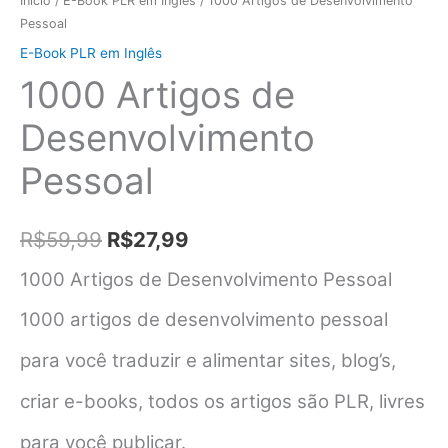
Início
/
E-Book PLR em Inglês
/ 1000 Artigos de Desenvolvimento
Pessoal
E-Book PLR em Inglês
1000 Artigos de
Desenvolvimento
Pessoal
O
O
R$
59,99
R$
27,99
preço
preço
1000 Artigos de Desenvolvimento Pessoal
original
atual
1000 artigos de desenvolvimento pessoal
era:
é:
para você traduzir e alimentar sites, blog’s,
R$59,99.
R$27,99.
criar e-books, todos os artigos são PLR, livres
para você publicar.