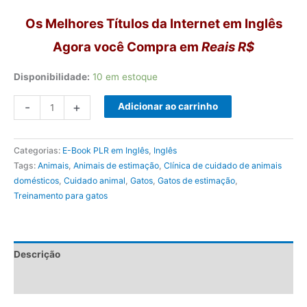
Os Melhores Títulos da Internet em Inglês
Agora você Compra em
Reais R$
Disponibilidade:
10 em estoque
Limite
-
+
Adicionar ao carrinho
seu
gato
Categorias:
E-Book PLR em Inglês
,
Inglês
quantidade
Tags:
Animais
,
Animais de estimação
,
Clínica de cuidado de animais
domésticos
,
Cuidado animal
,
Gatos
,
Gatos de estimação
,
Treinamento para gatos
Descrição
Avaliações (0)