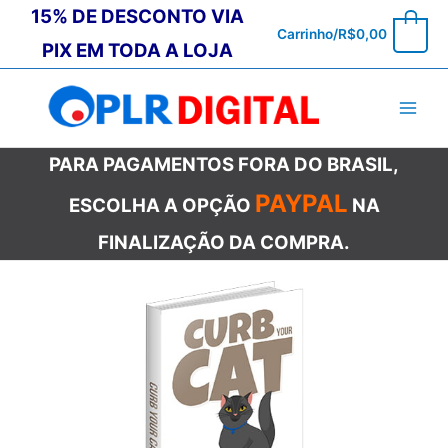
Ir
15% DE DESCONTO VIA
0
Carrinho/
R$
0,00
para
PIX EM TODA A LOJA
o
conteúdo
PARA PAGAMENTOS FORA DO BRASIL,
PAYPAL
ESCOLHA A OPÇÃO
NA
FINALIZAÇÃO DA COMPRA.