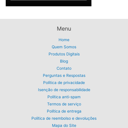
a
:
a
5
l
R
:
,
e
$
R
9
r
1
$
9
a
9
6
.
Menu
:
,
5
R
9
,
Home
$
9
0
Quem Somos
5
.
0
9
Produtos Digitais
.
,
Blog
9
Contato
9
Perguntas e Respostas
.
Política de privacidade
Isenção de responsabilidade
Política anti-spam
Termos de serviço
Política de entrega
Política de reembolso e devoluções
Mapa do Site