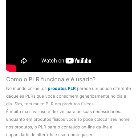
Como o PLR funciona e é usado?
No mundo online, os
produtos PLR
parece um pouco diferente
daqueles PLRs que você consomem genericamente no dia a
dia. Sim, tem muito PLR em produtos físicos.
É muito mais valioso e flexível para as suas necessidades.
Enquanto em produtos físicos você só pode colocar seu nome
nos produtos, o PLR para o conteúdo on-line dá-lhe a
capacidade de alterá-lo e usar como quiser.