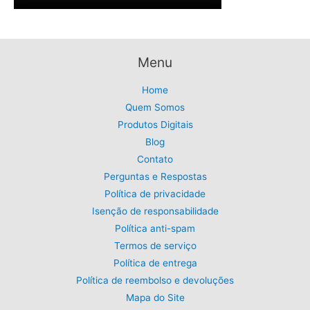
a
5
l
R
:
,
e
$
R
9
r
1
$
9
a
9
6
.
Menu
:
,
5
R
9
,
Home
$
9
0
Quem Somos
5
.
0
9
Produtos Digitais
.
,
Blog
9
Contato
9
Perguntas e Respostas
.
Política de privacidade
Isenção de responsabilidade
Política anti-spam
Termos de serviço
Política de entrega
Política de reembolso e devoluções
Mapa do Site