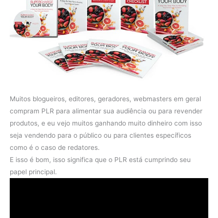
Muitos blogueiros, editores, geradores, webmasters em geral
compram PLR para alimentar sua audiência ou para revender
produtos, e eu vejo muitos ganhando muito dinheiro com isso
seja vendendo para o público ou para clientes específicos
como é o caso de redatores.
E isso é bom, isso significa que o PLR está cumprindo seu
papel principal.