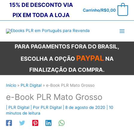
Ir
15% DE DESCONTO VIA
0
Carrinho/
R$
0,00
para
PIX EM TODA A LOJA
o
conteúdo
PARA PAGAMENTOS FORA DO BRASIL,
PAYPAL
ESCOLHA A OPÇÃO
NA
FINALIZAÇÃO DA COMPRA.
Início
PLR Digital
e-Book PLR Mato Grosso
e-Book PLR Mato Grosso
|
PLR Digital
| Por
PLR Digital
|
8 de agosto de 2020
|
10
minutos de leitura