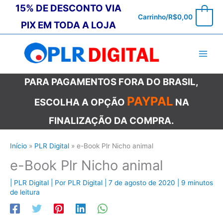
Ir
15% DE DESCONTO VIA
0
Carrinho/
R$
0,00
para
PIX EM TODA A LOJA
o
conteúdo
PARA PAGAMENTOS FORA DO BRASIL,
PAYPAL
ESCOLHA A OPÇÃO
NA
FINALIZAÇÃO DA COMPRA.
Início
PLR Digital
e-Book Plr Nicho animal
e-Book Plr Nicho animal
|
PLR Digital
| Por
PLR Digital
|
7 de agosto de 2020
|
9 minutos
de leitura