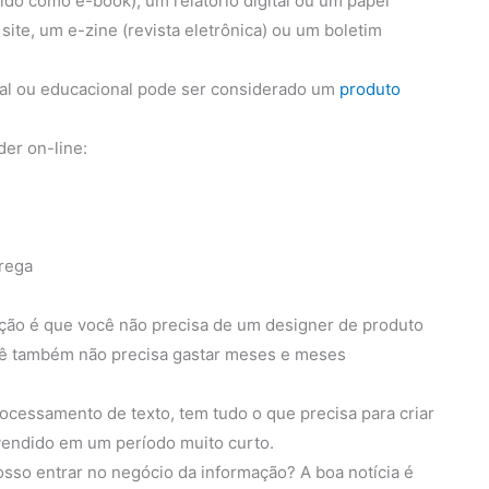
cido como e-book), um relatório digital ou um papel
site, um e-zine (revista eletrônica) ou um boletim
onal ou educacional pode ser considerado um
produto
er on-line:
rega
ção é que você não precisa de um designer de produto
ocê também não precisa gastar meses e meses
essamento de texto, tem tudo o que precisa para criar
vendido em um período muito curto.
osso entrar no negócio da informação? A boa notícia é