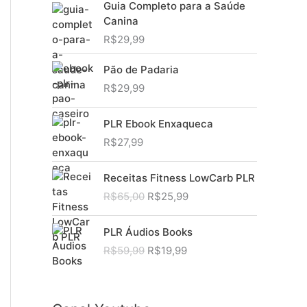
Guia Completo para a Saúde
Canina
R$
29,99
Pão de Padaria
R$
29,99
PLR Ebook Enxaqueca
R$
27,99
Receitas Fitness LowCarb PLR
O
O
R$
65,00
R$
25,99
p
p
r
r
PLR Áudios Books
e
e
O
O
R$
59,99
R$
19,99
ç
ç
p
p
o
o
r
r
o
a
e
e
r
t