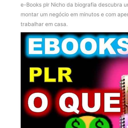
e-Books plr Nicho da biografia descubra 
montar um negócio em minutos e com apena
trabalhar em casa.