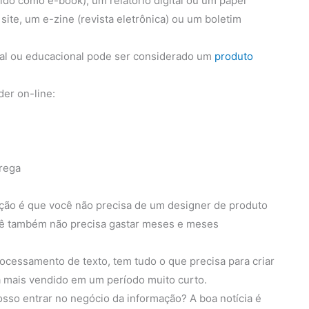
cido como e-book), um relatório digital ou um papel
site, um e-zine (revista eletrônica) ou um boletim
onal ou educacional pode ser considerado um
produto
er on-line:
rega
ção é que você não precisa de um designer de produto
ocê também não precisa gastar meses e meses
essamento de texto, tem tudo o que precisa para criar
a mais vendido em um período muito curto.
osso entrar no negócio da informação? A boa notícia é