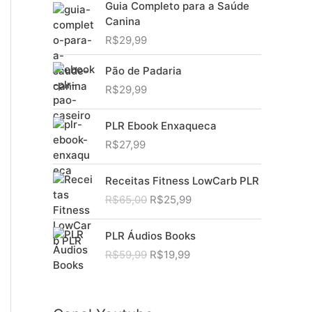
Guia Completo para a Saúde
Canina
R$
29,99
Pão de Padaria
R$
29,99
PLR Ebook Enxaqueca
R$
27,99
Receitas Fitness LowCarb PLR
O
O
R$
65,00
R$
25,99
p
p
r
r
PLR Áudios Books
e
e
O
O
R$
59,99
R$
19,99
ç
ç
p
p
o
o
r
r
o
a
e
e
r
t