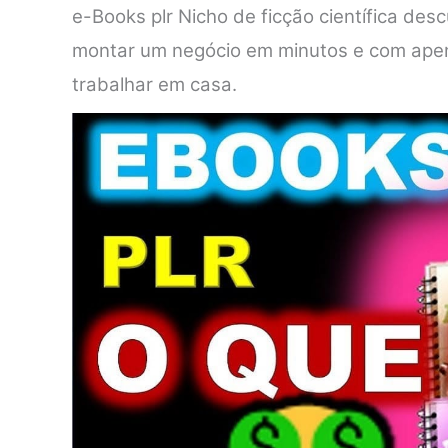
e-Books plr Nicho de ficção científica de
montar um negócio em minutos e com apena
trabalhar em casa.