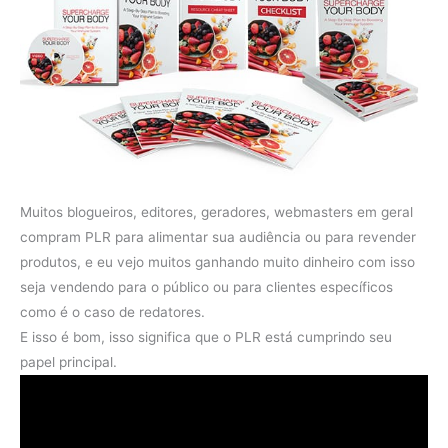
Muitos blogueiros, editores, geradores, webmasters em geral
compram PLR para alimentar sua audiência ou para revender
produtos, e eu vejo muitos ganhando muito dinheiro com isso
seja vendendo para o público ou para clientes específicos
como é o caso de redatores.
E isso é bom, isso significa que o PLR está cumprindo seu
papel principal.