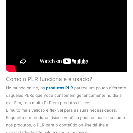
Como o PLR funciona e é usado?
No mundo online, os
produtos PLR
parece um pouco diferente
daqueles PLRs que você consomem genericamente no dia a
dia. Sim, tem muito PLR em produtos físicos.
É muito mais valioso e flexível para as suas necessidades.
Enquanto em produtos físicos você só pode colocar seu nome
nos produtos, o PLR para o conteúdo on-line dá-lhe a
capacidade de alterá-lo e usar como quiser.