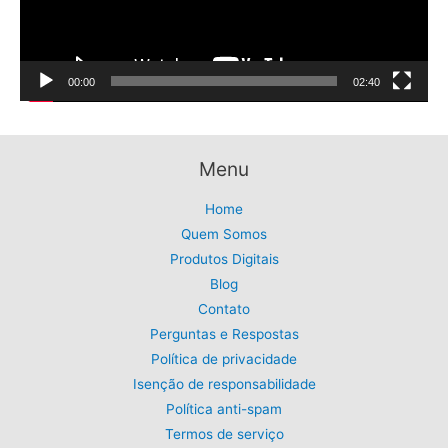
a
:
a
5
o
l
R
:
,
e
$
r
R
9
r
1
d
$
9
00:00
02:40
a
9
6
.
e
:
,
5
R
9
v
,
$
9
0
í
5
.
Menu
0
d
9
.
,
e
Home
9
Quem Somos
o
9
Produtos Digitais
.
Blog
Contato
Perguntas e Respostas
Política de privacidade
Isenção de responsabilidade
Política anti-spam
Termos de serviço