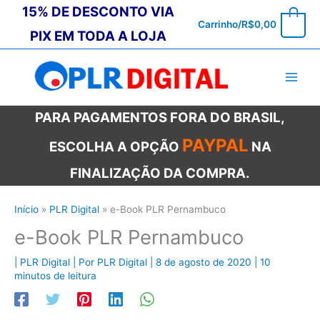
Ir
15% DE DESCONTO VIA
0
Carrinho/
R$
0,00
para
PIX EM TODA A LOJA
o
conteúdo
PARA PAGAMENTOS FORA DO BRASIL,
PAYPAL
ESCOLHA A OPÇÃO
NA
FINALIZAÇÃO DA COMPRA.
Início
PLR Digital
e-Book PLR Pernambuco
e-Book PLR Pernambuco
|
PLR Digital
| Por
PLR Digital
|
8 de agosto de 2020
|
10
minutos de leitura