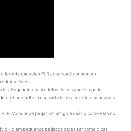
diferente daqueles PLRs que você consomem
rodutos físicos.
idades. Enquanto em produtos físicos você só pode
o on-line dá-lhe a capacidade de alterá-lo e usar como
PLR. Você pode pegar um artigo e usá-lo como está no
ividi-lo em pequenos pedaços para usar como dicas