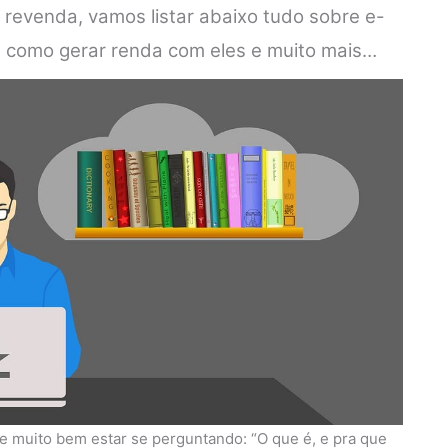
 revenda, vamos listar abaixo tudo sobre e-
a, como gerar renda com eles e muito mais…
 muito bem estar se perguntando: “O que é, e pra que