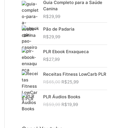
Guia Completo para a Saúde
Canina
R$
29,99
Pão de Padaria
R$
29,99
PLR Ebook Enxaqueca
R$
27,99
Receitas Fitness LowCarb PLR
O
O
R$
65,00
R$
25,99
p
p
r
r
PLR Áudios Books
e
e
O
O
R$
59,99
R$
19,99
ç
ç
p
p
o
o
r
r
o
a
e
e
r
t