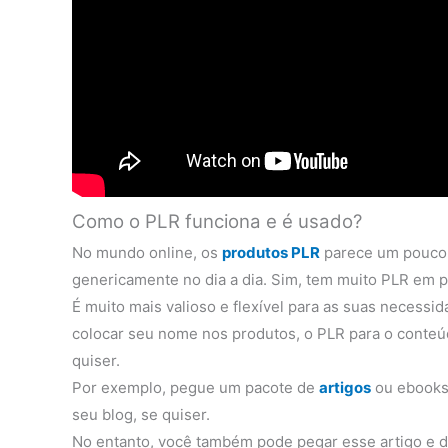
Como o PLR funciona e é usado?
No mundo online, os
produtos PLR
parece um pouco 
genericamente no dia a dia. Sim, tem muito PLR em p
É muito mais valioso e flexível para as suas necess
colocar seu nome nos produtos, o PLR para o conteúd
quiser.
Por exemplo, pegue um pacote de
artigos
ou ebooks 
seu blog, se quiser.
No entanto, você também pode pegar esse artigo e d