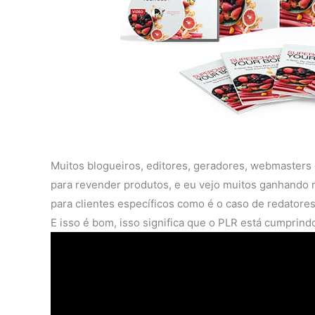
Muitos blogueiros, editores, geradores, webmasters
para revender produtos, e eu vejo muitos ganhando 
para clientes específicos como é o caso de redatores
E isso é bom, isso significa que o PLR está cumprindo