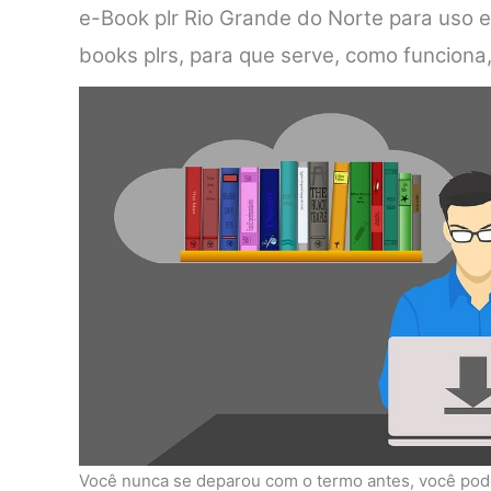
e-Book plr Rio Grande do Norte para uso e
books plrs, para que serve, como funcion
Você nunca se deparou com o termo antes, você pode