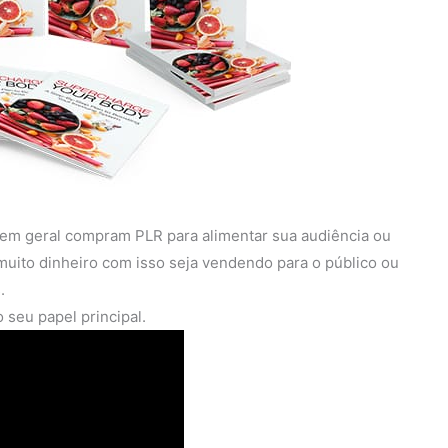
 em geral compram PLR para alimentar sua audiência ou
muito dinheiro com isso seja vendendo para o público ou
.
 seu papel principal.