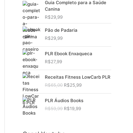
Guia Completo para a Saúde
Canina
R$
29,99
Pão de Padaria
R$
29,99
PLR Ebook Enxaqueca
R$
27,99
Receitas Fitness LowCarb PLR
O
O
R$
65,00
R$
25,99
p
p
r
r
PLR Áudios Books
e
e
O
O
R$
59,99
R$
19,99
ç
ç
p
p
o
o
r
r
o
a
e
e
r
t