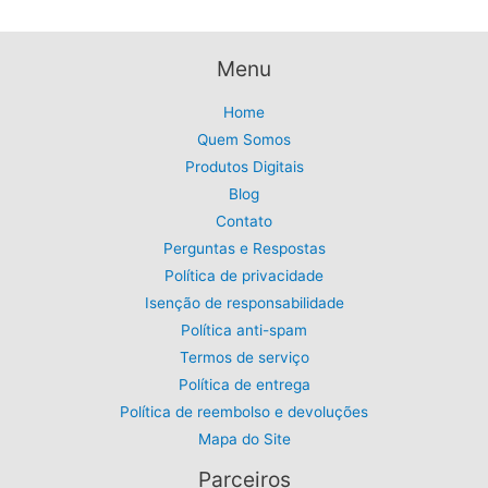
5
R
9
v
,
$
9
0
í
5
.
Menu
0
d
9
.
,
e
Home
9
Quem Somos
o
9
Produtos Digitais
.
Blog
Contato
Perguntas e Respostas
Política de privacidade
Isenção de responsabilidade
Política anti-spam
Termos de serviço
Política de entrega
Política de reembolso e devoluções
Mapa do Site
Parceiros