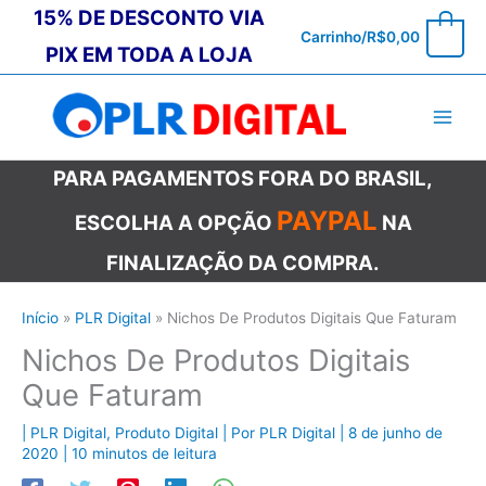
Ir
15% DE DESCONTO VIA
0
Carrinho/
R$
0,00
para
PIX EM TODA A LOJA
o
conteúdo
PARA PAGAMENTOS FORA DO BRASIL,
PAYPAL
ESCOLHA A OPÇÃO
NA
FINALIZAÇÃO DA COMPRA.
Início
PLR Digital
Nichos De Produtos Digitais Que Faturam
Nichos De Produtos Digitais
Que Faturam
|
PLR Digital
,
Produto Digital
| Por
PLR Digital
|
8 de junho de
2020
|
10 minutos de leitura