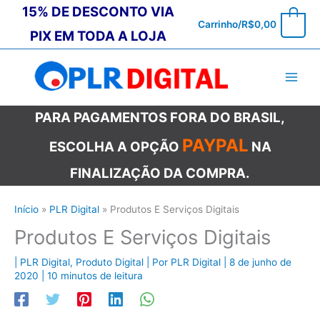
Ir
15% DE DESCONTO VIA
0
Carrinho/
R$
0,00
para
PIX EM TODA A LOJA
o
conteúdo
PARA PAGAMENTOS FORA DO BRASIL,
PAYPAL
ESCOLHA A OPÇÃO
NA
FINALIZAÇÃO DA COMPRA.
Início
PLR Digital
Produtos E Serviços Digitais
Produtos E Serviços Digitais
|
PLR Digital
,
Produto Digital
| Por
PLR Digital
|
8 de junho de
2020
|
10 minutos de leitura