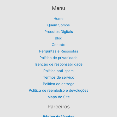
$
9
0
í
5
.
Menu
0
d
9
.
,
e
Home
9
Quem Somos
o
9
Produtos Digitais
.
Blog
Contato
Perguntas e Respostas
Política de privacidade
Isenção de responsabilidade
Política anti-spam
Termos de serviço
Política de entrega
Política de reembolso e devoluções
Mapa do Site
Parceiros
Página de Vendas