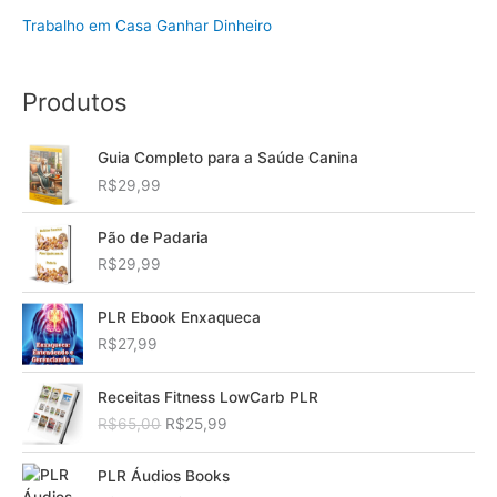
Trabalho em Casa Ganhar Dinheiro
Produtos
Guia Completo para a Saúde Canina
R$
29,99
Pão de Padaria
R$
29,99
PLR Ebook Enxaqueca
R$
27,99
Receitas Fitness LowCarb PLR
O
O
R$
65,00
R$
25,99
p
p
r
r
PLR Áudios Books
e
e