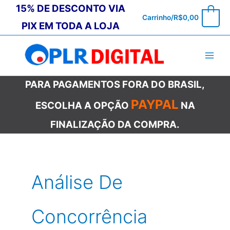
Ir
15% DE DESCONTO VIA
0
Carrinho/
R$
0,00
para
PIX EM TODA A LOJA
o
conteúdo
PARA PAGAMENTOS FORA DO BRASIL,
PAYPAL
ESCOLHA A OPÇÃO
NA
FINALIZAÇÃO DA COMPRA.
Análise De
Concorrência