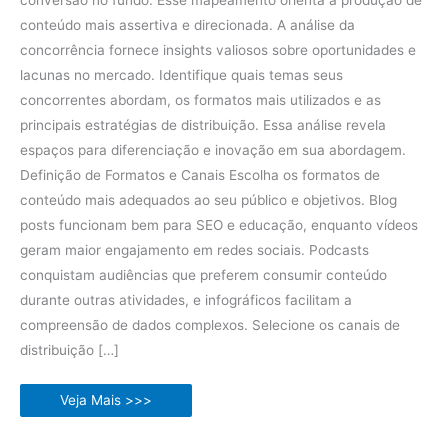
conversão no fundo. Esse mapeamento orienta a produção de
conteúdo mais assertiva e direcionada. A análise da
concorrência fornece insights valiosos sobre oportunidades e
lacunas no mercado. Identifique quais temas seus
concorrentes abordam, os formatos mais utilizados e as
principais estratégias de distribuição. Essa análise revela
espaços para diferenciação e inovação em sua abordagem.
Definição de Formatos e Canais Escolha os formatos de
conteúdo mais adequados ao seu público e objetivos. Blog
posts funcionam bem para SEO e educação, enquanto vídeos
geram maior engajamento em redes sociais. Podcasts
conquistam audiências que preferem consumir conteúdo
durante outras atividades, e infográficos facilitam a
compreensão de dados complexos. Selecione os canais de
distribuição […]
Como
Veja Mais >>>
criar
uma
estratégia