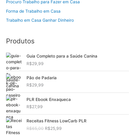
Procuro Trabalho para Fazer em Casa
Forma de Trabalho em Casa
Trabalho em Casa Ganhar Dinheiro
Produtos
Guia Completo para a Saúde Canina
R$
29,99
Pão de Padaria
R$
29,99
PLR Ebook Enxaqueca
R$
27,99
Receitas Fitness LowCarb PLR
O
O
R$
65,00
R$
25,99
p
p