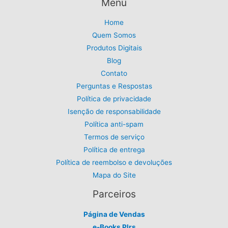
5
.
Menu
0
d
9
.
,
e
Home
9
Quem Somos
o
9
Produtos Digitais
.
Blog
Contato
Perguntas e Respostas
Política de privacidade
Isenção de responsabilidade
Política anti-spam
Termos de serviço
Política de entrega
Política de reembolso e devoluções
Mapa do Site
Parceiros
Página de Vendas
e-Books Plrs