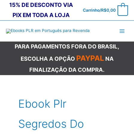
Ir
15% DE DESCONTO VIA
0
Carrinho/
R$
0,00
para
PIX EM TODA A LOJA
o
conteúdo
PARA PAGAMENTOS FORA DO BRASIL,
PAYPAL
ESCOLHA A OPÇÃO
NA
FINALIZAÇÃO DA COMPRA.
Ebook Plr
Segredos Do