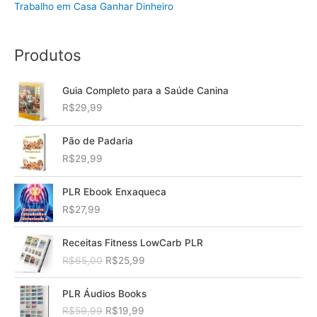
Trabalho em Casa Ganhar Dinheiro
Produtos
Guia Completo para a Saúde Canina
R$
29,99
Pão de Padaria
R$
29,99
PLR Ebook Enxaqueca
R$
27,99
Receitas Fitness LowCarb PLR
O
O
R$
65,00
R$
25,99
p
p
r
r
PLR Áudios Books
e
e
O
O
R$
59,99
R$
19,99
ç
ç