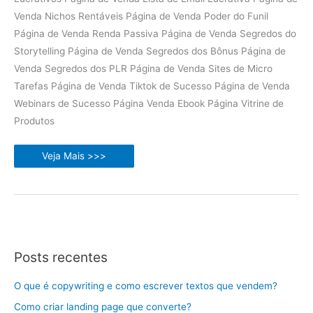
Venda Nichos Rentáveis Página de Venda Poder do Funil
Página de Venda Renda Passiva Página de Venda Segredos do
Storytelling Página de Venda Segredos dos Bônus Página de
Venda Segredos dos PLR Página de Venda Sites de Micro
Tarefas Página de Venda Tiktok de Sucesso Página de Venda
Webinars de Sucesso Página Venda Ebook Página Vitrine de
Produtos
Pack
Veja Mais >>>
12
Ebooks
PLR
com
Páginas
de
Vendas
Posts recentes
O que é copywriting e como escrever textos que vendem?
Como criar landing page que converte?