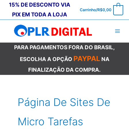
Ir
15% DE DESCONTO VIA
0
Carrinho/
R$
0,00
para
PIX EM TODA A LOJA
o
conteúdo
PARA PAGAMENTOS FORA DO BRASIL,
PAYPAL
ESCOLHA A OPÇÃO
NA
FINALIZAÇÃO DA COMPRA.
Página De Sites De
Micro Tarefas