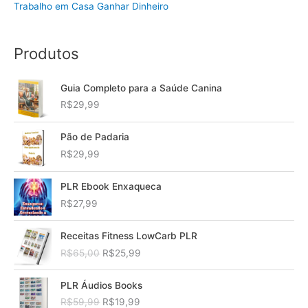
Trabalho em Casa Ganhar Dinheiro
Produtos
Guia Completo para a Saúde Canina
R$
29,99
Pão de Padaria
R$
29,99
PLR Ebook Enxaqueca
R$
27,99
Receitas Fitness LowCarb PLR
O
O
R$
65,00
R$
25,99
p
p
r
r
PLR Áudios Books
e
e
O
O
R$
59,99
R$
19,99
ç
ç