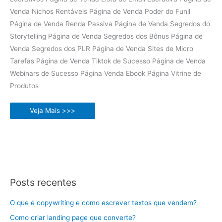
Venda Nichos Rentáveis Página de Venda Poder do Funil
Página de Venda Renda Passiva Página de Venda Segredos do
Storytelling Página de Venda Segredos dos Bônus Página de
Venda Segredos dos PLR Página de Venda Sites de Micro
Tarefas Página de Venda Tiktok de Sucesso Página de Venda
Webinars de Sucesso Página Venda Ebook Página Vitrine de
Produtos
Pack
Veja Mais >>>
12
Ebooks
PLR
com
Páginas
de
Vendas
Posts recentes
O que é copywriting e como escrever textos que vendem?
Como criar landing page que converte?