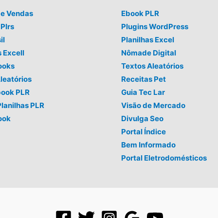
de Vendas
Ebook PLR
Plrs
Plugins WordPress
il
Planilhas Excel
s Excell
Nômade Digital
ooks
Textos Aleatórios
leatórios
Receitas Pet
book PLR
Guia Tec Lar
Planilhas PLR
Visão de Mercado
ook
Divulga Seo
Portal Índice
Bem Informado
Portal Eletrodomésticos