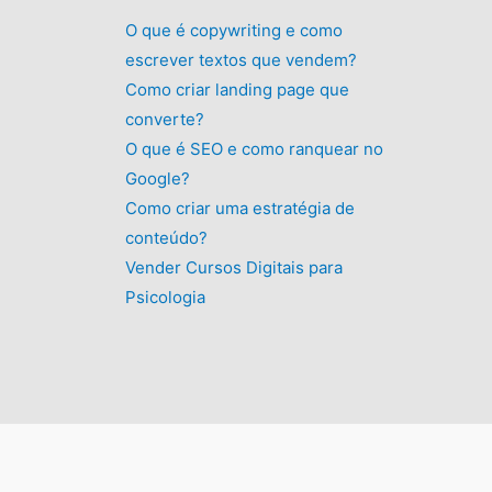
6
.
:
,
5
O que é copywriting e como
R
9
,
$
9
escrever textos que vendem?
0
5
.
Como criar landing page que
0
9
converte?
.
,
O que é SEO e como ranquear no
9
9
Google?
.
Como criar uma estratégia de
conteúdo?
Vender Cursos Digitais para
Psicologia