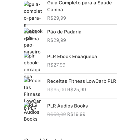
Guia Completo para a Saúde
Canina
R$
29,99
Pão de Padaria
R$
29,99
PLR Ebook Enxaqueca
R$
27,99
Receitas Fitness LowCarb PLR
O
O
R$
65,00
R$
25,99
p
p
r
r
PLR Áudios Books
e
e
O
O
R$
59,99
R$
19,99
ç
ç
p
p
o
o
r
r
o
a
e
e
r
t