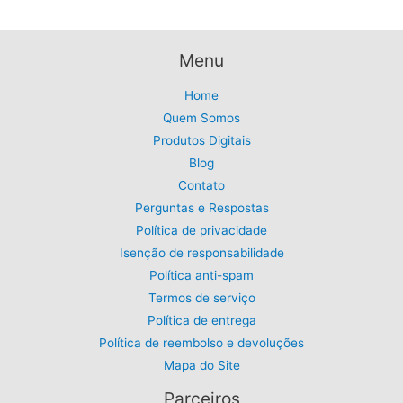
:
,
5
R
9
v
,
$
9
0
í
5
.
Menu
0
d
9
.
,
e
Home
9
Quem Somos
o
9
Produtos Digitais
.
Blog
Contato
Perguntas e Respostas
Política de privacidade
Isenção de responsabilidade
Política anti-spam
Termos de serviço
Política de entrega
Política de reembolso e devoluções
Mapa do Site
Parceiros