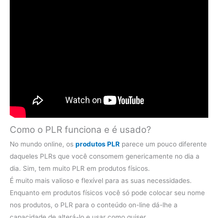
Como o PLR funciona e é usado?
No mundo online, os
produtos PLR
parece um pouco diferente
daqueles PLRs que você consomem genericamente no dia a
dia. Sim, tem muito PLR em produtos físicos.
É muito mais valioso e flexível para as suas necessidades.
Enquanto em produtos físicos você só pode colocar seu nome
nos produtos, o PLR para o conteúdo on-line dá-lhe a
capacidade de alterá-lo e usar como quiser.