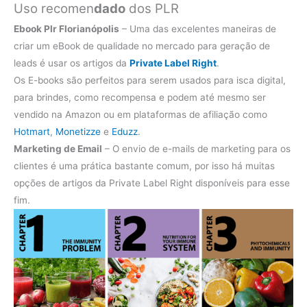
Uso recomen
dado
dos PLR
Ebook Plr Florianópolis
– Uma das excelentes maneiras de
criar um eBook de qualidade no mercado para geração de
leads é usar os artigos da
Private Label Right
.
Os E-books são perfeitos para serem usados para isca digital,
para brindes, como recompensa e podem até mesmo ser
vendido na Amazon ou em plataformas de afiliação como
Hotmart
,
Monetizze
e
Eduzz
.
Marketing de Email
– O envio de e-mails de marketing para os
clientes é uma prática bastante comum, por isso há muitas
opções de artigos da Private Label Right disponíveis para esse
fim.