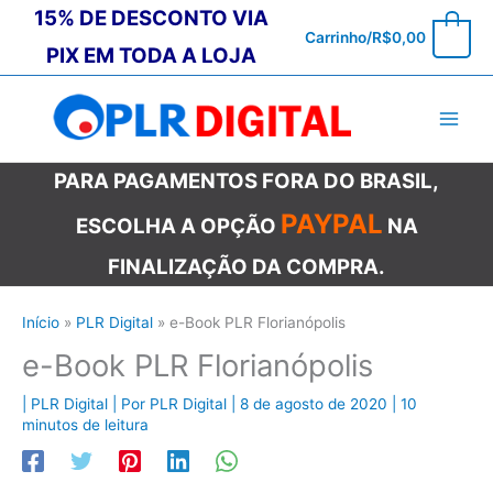
Ir
15% DE DESCONTO VIA
0
Carrinho/
R$
0,00
para
PIX EM TODA A LOJA
o
conteúdo
PARA PAGAMENTOS FORA DO BRASIL,
PAYPAL
ESCOLHA A OPÇÃO
NA
FINALIZAÇÃO DA COMPRA.
Início
PLR Digital
e-Book PLR Florianópolis
e-Book PLR Florianópolis
|
PLR Digital
| Por
PLR Digital
|
8 de agosto de 2020
|
10
minutos de leitura