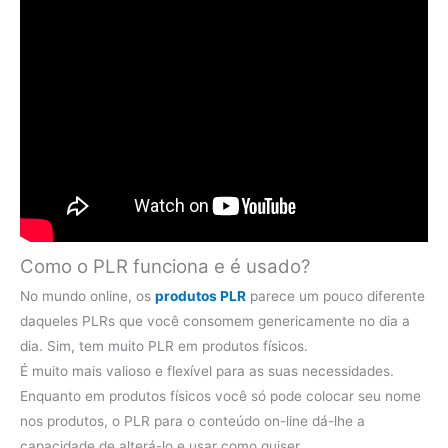
Como o PLR funciona e é usado?
No mundo online, os
produtos PLR
parece um pouco diferente
daqueles PLRs que você consomem genericamente no dia a
dia. Sim, tem muito PLR em produtos físicos.
É muito mais valioso e flexível para as suas necessidades.
Enquanto em produtos físicos você só pode colocar seu nome
nos produtos, o PLR para o conteúdo on-line dá-lhe a
capacidade de alterá-lo e usar como quiser.