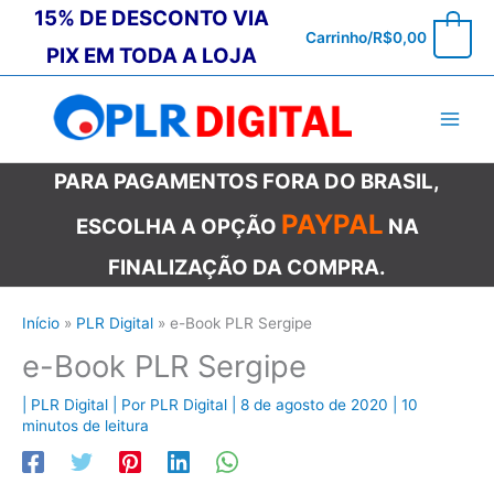
Ir
15% DE DESCONTO VIA
0
Carrinho/
R$
0,00
para
PIX EM TODA A LOJA
o
conteúdo
PARA PAGAMENTOS FORA DO BRASIL,
PAYPAL
ESCOLHA A OPÇÃO
NA
FINALIZAÇÃO DA COMPRA.
Início
PLR Digital
e-Book PLR Sergipe
e-Book PLR Sergipe
|
PLR Digital
| Por
PLR Digital
|
8 de agosto de 2020
|
10
minutos de leitura