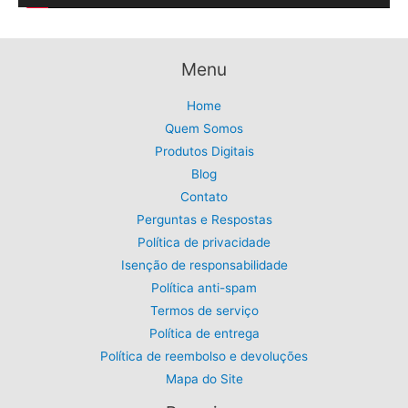
6
.
e
:
,
5
R
9
v
,
$
9
0
í
5
.
Menu
0
d
9
.
,
e
Home
9
Quem Somos
o
9
Produtos Digitais
.
Blog
Contato
Perguntas e Respostas
Política de privacidade
Isenção de responsabilidade
Política anti-spam
Termos de serviço
Política de entrega
Política de reembolso e devoluções
Mapa do Site