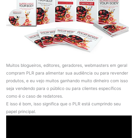
Muitos blogueiros, editores, geradores, webmasters em geral
compram PLR para alimentar sua audiência ou para revender
produtos, e eu vejo muitos ganhando muito dinheiro com isso
seja vendendo para o público ou para clientes específicos
como é o caso de redatores.
E isso é bom, isso significa que o PLR está cumprindo seu
papel principal.